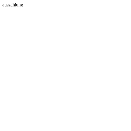
auszahlung