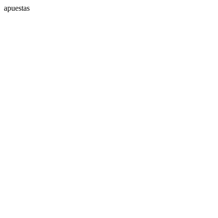
apuestas